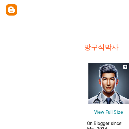
방구석박사
View Full Size
On Blogger since:
May 2024