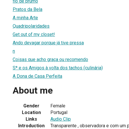
fio de prumo
Pratos da Bela
A minha Arte
Quadripolaridades
Get out of my closet!
Ando devagar porque já tive pressa
n
Coisas que acho graça ou recomendo
S* e os Amigos à volta dos tachos (culinária)
A Dona de Casa Perfeita
About me
Gender
Female
Location
Portugal
Links
Audio Clip
Introduction
Transparente , observadora e com um pro