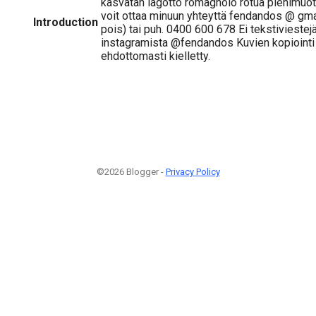
kasvatan lagotto romagnolo rotua pienimuot
voit ottaa minuun yhteyttä fendandos @ gmai
Introduction
pois) tai puh. 0400 600 678 Ei tekstivieste
instagramista @fendandos Kuvien kopiointi
ehdottomasti kielletty.
©2026 Blogger -
Privacy Policy