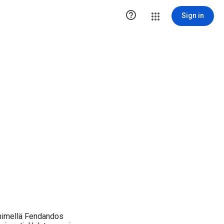

Sign in
lnimellä Fendandos