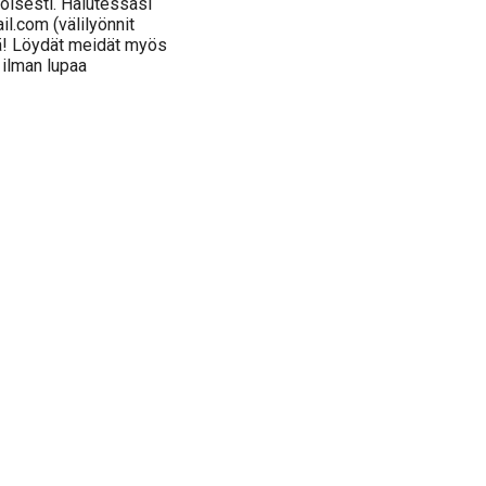
oisesti. Halutessasi
l.com (välilyönnit
jä! Löydät meidät myös
 ilman lupaa