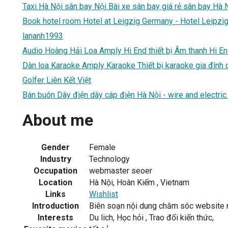
Taxi Hà Nội sân bay Nội Bài xe sân bay giá rẻ sân bay Hà N
Book hotel room Hotel at Leigzig Germany - Hotel Leipzi
lananh1993
Audio Hoàng Hải Loa Amply Hi End thiết bị Âm thanh Hi E
Dàn loa Karaoke Amply Karaoke Thiết bị karaoke gia đình 
Golfer Liên Kết Việt
Bán buôn Dây điện dây cáp điện Hà Nội - wire and electric 
About me
Gender
Female
Industry
Technology
Occupation
webmaster seoer
Location
Hà Nội, Hoàn Kiếm , Vietnam
Links
Wishlist
Introduction
Biên soạn nội dung chăm sóc website n
Interests
Du lich, Học hỏi , Trao đổi kiến thức,