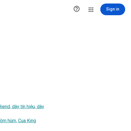

Sign in
iend, dây tín hiệu, dây
 Tôm hùm, Cua King