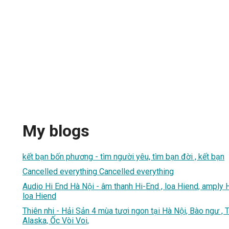
My blogs
kết bạn bốn phương - tìm người yêu, tìm bạn đời , kết bạn
Cancelled everything Cancelled everything
Audio Hi End Hà Nội - âm thanh Hi-End , loa Hiend, amply H
loa Hiend
Thiên nhi - Hải Sản 4 mùa tươi ngon tại Hà Nội, Bào ngư ,
Alaska, Ốc Vòi Voi,