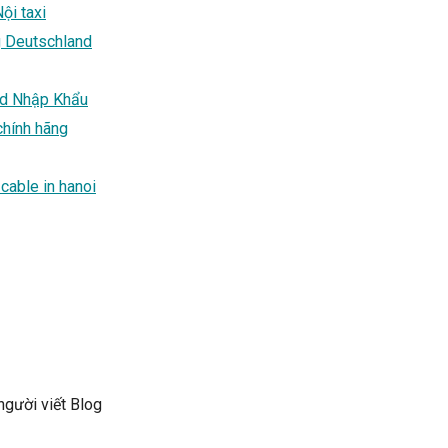
ội taxi
g Deutschland
nd Nhập Khẩu
chính hãng
cable in hanoi
gười viết Blog