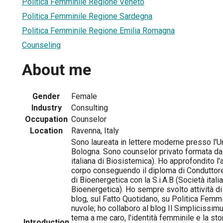
Politica Femminile Regione Veneto
Politica Femminile Regione Sardegna
Politica Femminile Regione Emilia Romagna
Counseling
About me
Gender
Female
Industry
Consulting
Occupation
Counselor
Location
Ravenna, Italy
Sono laureata in lettere moderne presso l'Un
Bologna. Sono counselor privato formata dal
italiana di Biosistemica). Ho approfondito l'
corpo conseguendo il diploma di Conduttore 
di Bioenergetica con la S.i.A.B (Società italia
Bioenergetica). Ho sempre svolto attività di 
blog, sul Fatto Quotidano, su Politica Femmin
nuvole; ho collaboro al blog Il Simplicissim
tema a me caro, l'identità femminile e la sto
Introduction