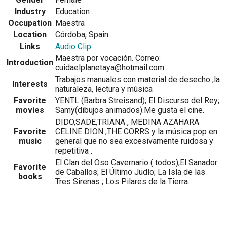
Industry
Education
Occupation
Maestra
Location
Córdoba, Spain
Links
Audio Clip
Maestra por vocación. Correo:
Introduction
cuidaelplanetaya@hotmail.com
Trabajos manuales con material de desecho ,la
Interests
naturaleza, lectura y música
Favorite
YENTL (Barbra Streisand); El Discurso del Rey;
movies
Samy(dibujos animados).Me gusta el cine.
DIDO,SADE,TRIANA , MEDINA AZAHARA
Favorite
CELINE DION ,THE CORRS y la música pop en
music
general que no sea excesivamente ruidosa y
repetitiva .
El Clan del Oso Cavernario ( todos);El Sanador
Favorite
de Caballos; El Último Judío; La Isla de las
books
Tres Sirenas ; Los Pilares de la Tierra.