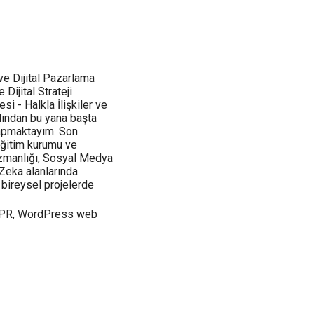
ve Dijital Pazarlama
Dijital Strateji
i - Halkla İlişkiler ve
ından bu yana başta
apmaktayım. Son
 eğitim kurumu ve
zmanlığı, Sosyal Medya
 Zeka alanlarında
 bireysel projelerde
tal PR, WordPress web