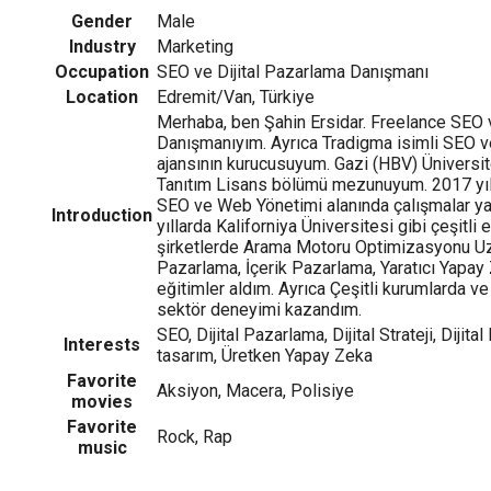
Gender
Male
Industry
Marketing
Occupation
SEO ve Dijital Pazarlama Danışmanı
Location
Edremit/Van, Türkiye
Merhaba, ben Şahin Ersidar. Freelance SEO 
Danışmanıyım. Ayrıca Tradigma isimli SEO ve 
ajansının kurucusuyum. Gazi (HBV) Üniversites
Tanıtım Lisans bölümü mezunuyum. 2017 yıl
SEO ve Web Yönetimi alanında çalışmalar y
Introduction
yıllarda Kaliforniya Üniversitesi gibi çeşitli
şirketlerde Arama Motoru Optimizasyonu U
Pazarlama, İçerik Pazarlama, Yaratıcı Yapay
eğitimler aldım. Ayrıca Çeşitli kurumlarda ve
sektör deneyimi kazandım.
SEO, Dijital Pazarlama, Dijital Strateji, Diji
Interests
tasarım, Üretken Yapay Zeka
Favorite
Aksiyon, Macera, Polisiye
movies
Favorite
Rock, Rap
music