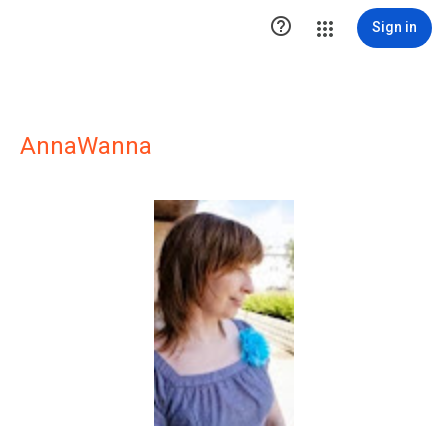

Sign in
AnnaWanna