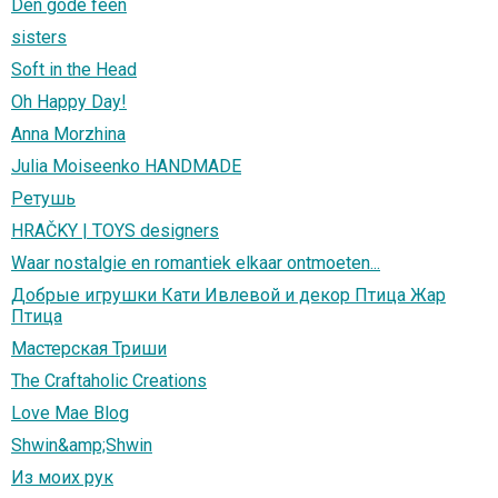
Den gode feen
sisters
Soft in the Head
Oh Happy Day!
Anna Morzhina
Julia Moiseenko HANDMADE
Ретушь
HRAČKY | TOYS designers
Waar nostalgie en romantiek elkaar ontmoeten...
Добрые игрушки Кати Ивлевой и декор Птица Жар
Птица
Мастерская Триши
The Craftaholic Creations
Love Mae Blog
Shwin&amp;Shwin
Из моих рук