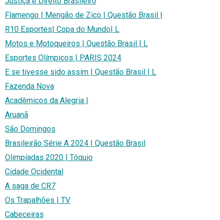
Justiça e Direito Brasileiro
Flamengo | Mengão de Zico | Questão Brasil |
R10 Esportes| Copa do Mundo| L
Motos e Motoqueiros | Questão Brasil | L
Esportes Olímpicos | PARIS 2024
E se tivesse sido assim | Questão Brasil | L
Fazenda Nova
Acadêmicos da Alegria |
Aruanã
São Domingos
Brasileirão Série A 2024 | Questão Brasil
Olimpíadas 2020 | Tóquio
Cidade Ocidental
A saga de CR7
Os Trapalhões | TV
Cabeceiras