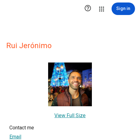

Sign in
Rui Jerónimo
View Full Size
Contact me
Email