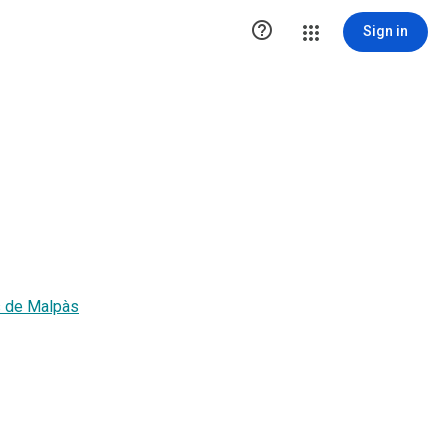

Sign in
s de Malpàs