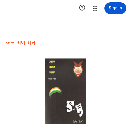

Sign in
जन-गण-मन