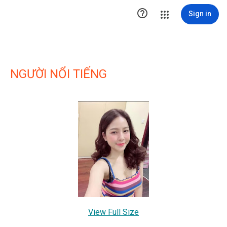

Sign in
NGƯỜI NỔI TIẾNG
View Full Size