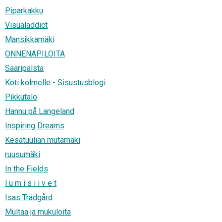
Piparkakku
Visualaddict
Mansikkamäki
ONNENAPILOITA
Saaripalsta
Koti kolmelle - Sisustusblogi
Pikkutalo
Hannu på Langeland
Inspiring Dreams
Kesätuulian mutamäki
ruusumäki
In the Fields
l u m i s i i v e t
Isas Trädgård
Multaa ja mukuloita