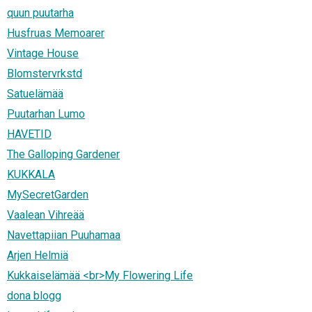
quun puutarha
Husfruas Memoarer
Vintage House
Blomstervrkstd
Satuelämää
Puutarhan Lumo
HAVETID
The Galloping Gardener
KUKKALA
MySecretGarden
Vaalean Vihreää
Navettapiian Puuhamaa
Arjen Helmiä
Kukkaiselämää <br>My Flowering Life
dona blogg