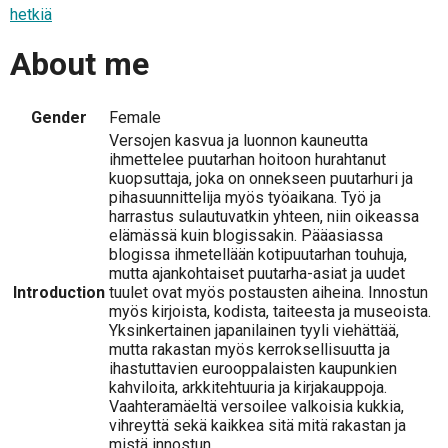
hetkiä
About me
Gender
Female
Versojen kasvua ja luonnon kauneutta
ihmettelee puutarhan hoitoon hurahtanut
kuopsuttaja, joka on onnekseen puutarhuri ja
pihasuunnittelija myös työaikana. Työ ja
harrastus sulautuvatkin yhteen, niin oikeassa
elämässä kuin blogissakin. Pääasiassa
blogissa ihmetellään kotipuutarhan touhuja,
mutta ajankohtaiset puutarha-asiat ja uudet
Introduction
tuulet ovat myös postausten aiheina. Innostun
myös kirjoista, kodista, taiteesta ja museoista.
Yksinkertainen japanilainen tyyli viehättää,
mutta rakastan myös kerroksellisuutta ja
ihastuttavien eurooppalaisten kaupunkien
kahviloita, arkkitehtuuria ja kirjakauppoja.
Vaahteramäeltä versoilee valkoisia kukkia,
vihreyttä sekä kaikkea sitä mitä rakastan ja
mistä innostun.