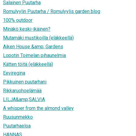
Salainen Puutarha
Romulyylin Puutarha / Romulyylis garden blog
100% outdoor
Minäkö keski-ikäinen?
Mutamäki mustikoilla (eläkkeellä)
Aiken House &amp; Gardens
Lopotin Toimelan pihaunelmia
Kätten töitä (eläkkeellä)
Eeviregina
Pikkuinen puutarhani
Rikkaruohoelämää
LILJA&amp;SALVIA
A whisper from the almond valley
Ruusunmekko
Puutarhaeloa
HANNAS