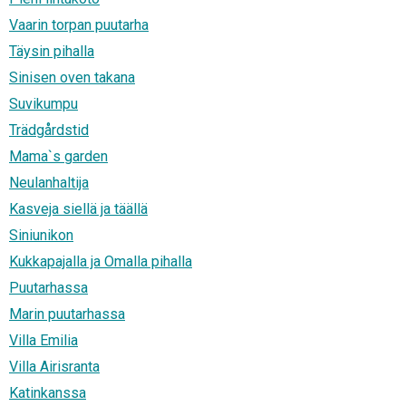
Vaarin torpan puutarha
Täysin pihalla
Sinisen oven takana
Suvikumpu
Trädgårdstid
Mama`s garden
Neulanhaltija
Kasveja siellä ja täällä
Siniunikon
Kukkapajalla ja Omalla pihalla
Puutarhassa
Marin puutarhassa
Villa Emilia
Villa Airisranta
Katinkanssa