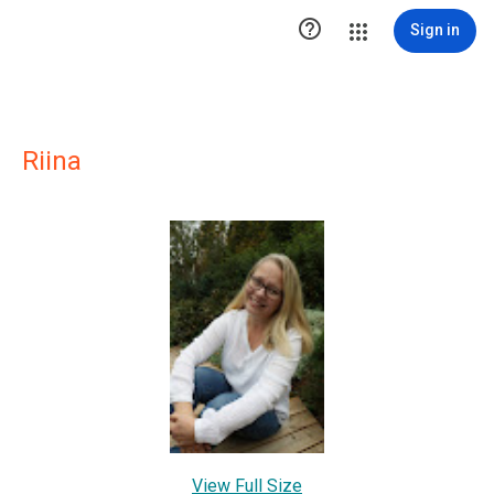

Sign in
Riina
View Full Size