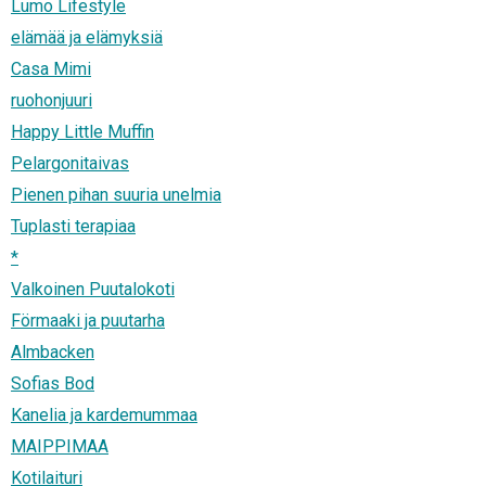
Lumo Lifestyle
elämää ja elämyksiä
Casa Mimi
ruohonjuuri
Happy Little Muffin
Pelargonitaivas
Pienen pihan suuria unelmia
Tuplasti terapiaa
*
Valkoinen Puutalokoti
Förmaaki ja puutarha
Almbacken
Sofias Bod
Kanelia ja kardemummaa
MAIPPIMAA
Kotilaituri