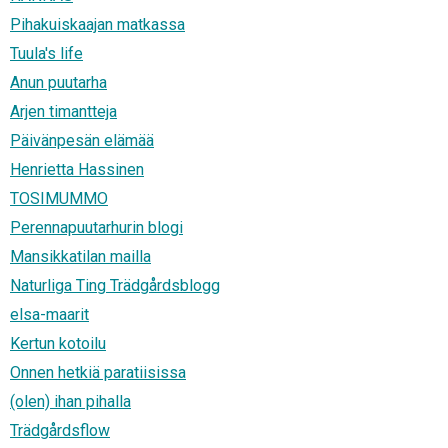
Pihakuiskaajan matkassa
Tuula's life
Anun puutarha
Arjen timantteja
Päivänpesän elämää
Henrietta Hassinen
TOSIMUMMO
Perennapuutarhurin blogi
Mansikkatilan mailla
Naturliga Ting Trädgårdsblogg
elsa-maarit
Kertun kotoilu
Onnen hetkiä paratiisissa
(olen) ihan pihalla
Trädgårdsflow