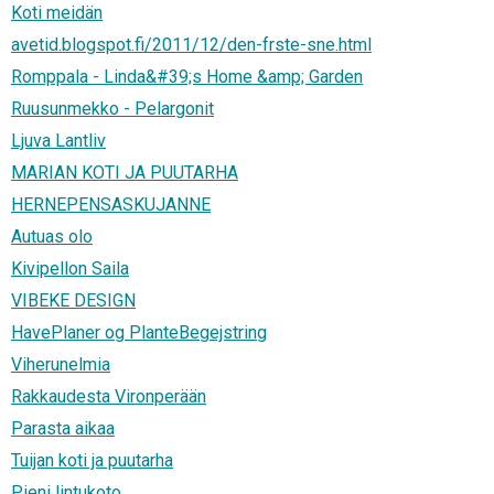
Koti meidän
avetid.blogspot.fi/2011/12/den-frste-sne.html
Romppala - Linda&#39;s Home &amp; Garden
Ruusunmekko - Pelargonit
Ljuva Lantliv
MARIAN KOTI JA PUUTARHA
HERNEPENSASKUJANNE
Autuas olo
Kivipellon Saila
VIBEKE DESIGN
HavePlaner og PlanteBegejstring
Viherunelmia
Rakkaudesta Vironperään
Parasta aikaa
Tuijan koti ja puutarha
Pieni lintukoto