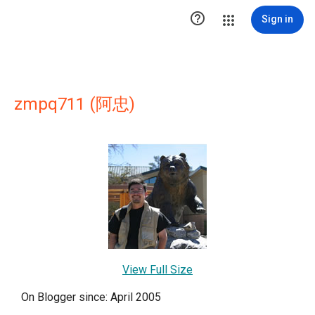

Sign in
zmpq711 (阿忠)
View Full Size
On Blogger since: April 2005