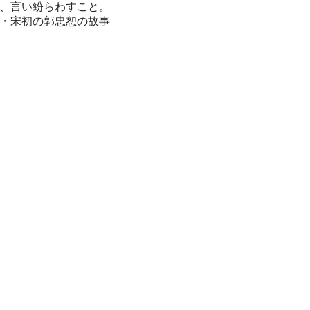
、言い紛らわすこと。
・宋初の郭忠恕の故事