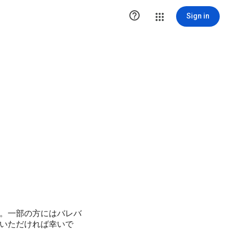

Sign in
。一部の方にはバレバ
いただければ幸いで