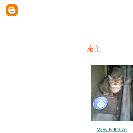
庵主
View Full Size