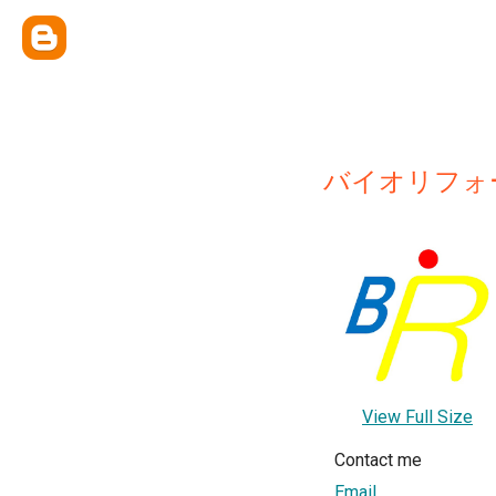
バイオリフォ
View Full Size
Contact me
Email