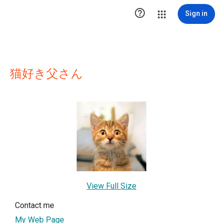

Sign in
猫好き父さん
View Full Size
Contact me
My Web Page