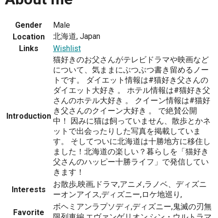
Gender
Male
北海道, Japan
Location
Links
Wishlist
猫好きのお父さんがテレビドラマや映画など
について、気ままにぶつぶつ書き留めるノー
トです。 ダイエット情報は#猫好き父さんの
ダイエット大好き 。 ホテル情報は#猫好き父
さんのホテル大好き 。 クイーン情報は#猫好
き父さんのクイーン大好き 。 で絶賛公開
Introduction
中！ 因みに猫は飼っていません、散歩とかネ
ットで出会ったりした写真を掲載していま
す。 そしてついに北海道は十勝地方に移住し
ました！北海道の楽しい？暮らしを「猫好き
父さんのハッピー十勝ライフ」で発信してい
きます！
お散歩,映画,ドラマ,アニメ,ラノベ、ディズニ
Interests
ーオンアイス,ディズニー,ロケ地巡り,
ボヘミアンラプソディ,ディズニー,鬼滅の刃無
Favorite
限列車編,エヴァンゲリオン,シン・ウルトラマ