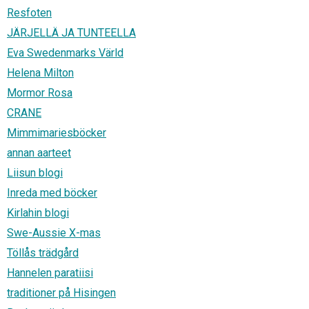
Resfoten
JÄRJELLÄ JA TUNTEELLA
Eva Swedenmarks Värld
Helena Milton
Mormor Rosa
CRANE
Mimmimariesböcker
annan aarteet
Liisun blogi
Inreda med böcker
Kirlahin blogi
Swe-Aussie X-mas
Töllås trädgård
Hannelen paratiisi
traditioner på Hisingen