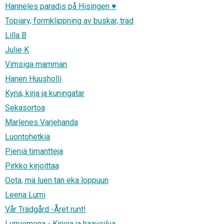
Hanneles paradis på Hisingen ♥
Topiary, formklippning av buskar, träd
Lilla B
Julie K
Vimsiga mamman
Hanen Huusholli
Kynä, kirja ja kuningatar
Sekasortoa
Marlenes Varjehanda
Luontohetkiä
Pieniä timantteja
Pirkko kirjoittaa
Oota, mä luen tän eka loppuun
Leena Lumi
Vår Trädgård -Året runt!
Lumiomena - Kirjoja ja haaveilua