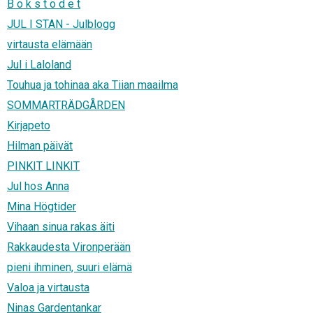
B o k s t ö d e t
JUL I STAN - Julblogg
virtausta elämään
Jul i Laloland
Touhua ja tohinaa aka Tiian maailma
SOMMARTRÄDGÅRDEN
Kirjapeto
Hilman päivät
PINKIT LINKIT
Jul hos Anna
Mina Högtider
Vihaan sinua rakas äiti
Rakkaudesta Vironperään
pieni ihminen, suuri elämä
Valoa ja virtausta
Ninas Gardentankar