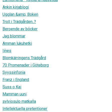
Ankin kirjablogi
Ugglan &amp; Boken
Troll i Trädgården..?
Beroende av böcker
Jag blommar
Amman lukuhetki
Iines
Blomkärringens Trädgård
70 Promenader i Göteborg
Syyssinfonia
Franz i England
Suss o Kai
Mamman uuni
sylviosulo matkalla
Intellektuella pretentioner