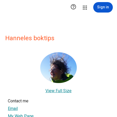

Sign in
Hanneles boktips
View Full Size
Contact me
Email
My Web Page