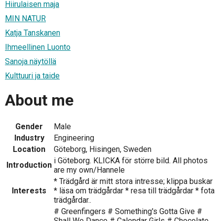
Hiirulaisen maja
MIN NATUR
Katja Tanskanen
Ihmeellinen Luonto
Sanoja näytöllä
Kulttuuri ja taide
About me
Gender
Male
Industry
Engineering
Location
Göteborg, Hisingen, Sweden
i Göteborg. KLICKA för större bild. All photos
Introduction
are my own/Hannele
* Trädgård är mitt stora intresse; klippa buskar
Interests
* läsa om trädgårdar * resa till trädgårdar * fota
trädgårdar..
# Greenfingers # Something's Gotta Give #
Shall We Dance # Calendar Girls # Chocolate