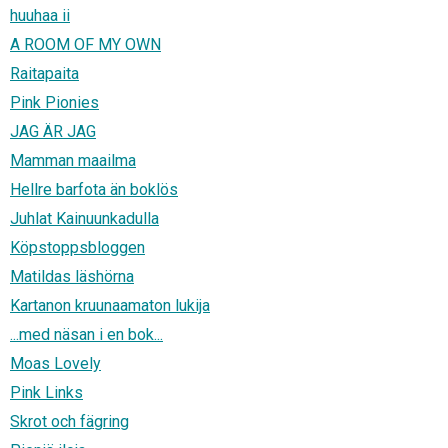
huuhaa ii
A ROOM OF MY OWN
Raitapaita
Pink Pionies
JAG ÄR JAG
Mamman maailma
Hellre barfota än boklös
Juhlat Kainuunkadulla
Köpstoppsbloggen
Matildas läshörna
Kartanon kruunaamaton lukija
...med näsan i en bok...
Moas Lovely
Pink Links
Skrot och fägring