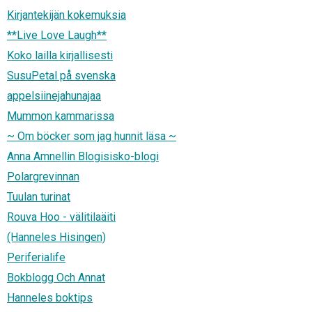
Kirjantekijän kokemuksia
**Live Love Laugh**
Koko lailla kirjallisesti
SusuPetal på svenska
appelsiinejahunajaa
Mummon kammarissa
~ Om böcker som jag hunnit läsa ~
Anna Amnellin Blogisisko-blogi
Polargrevinnan
Tuulan turinat
Rouva Hoo - välitilaäiti
(Hanneles Hisingen)
Periferialife
Bokblogg Och Annat
Hanneles boktips