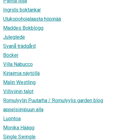
Pieniä iloja
Ingrids boktankar
Ulukopohojalaasta höpinää
Maddes Bokblogg
Juleglede
Svanå trädgård
Böcker
Villa Nabucco
Kirjaimia näytöllä
Malin Westling
Villiviinin talot
Romulyylin Puutarha / Romulyylis garden blog
appelsiinipuun alla
Luontoa
Monika Häägg
Single Swingle