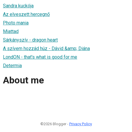
Sandra kuckója
Az elveszett hercegnő
Photo mania
Miattad
Sárkányszív - dragon heart
A szívem hozzád húz - Dávid &amp; Diána
LondON - that's what is good for me
Determia
About me
©2026 Blogger -
Privacy Policy