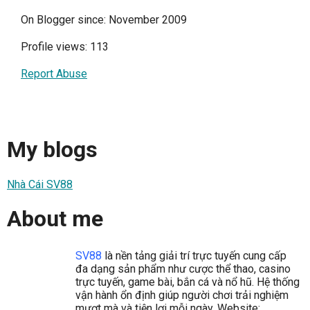
On Blogger since: November 2009
Profile views: 113
Report Abuse
My blogs
Nhà Cái SV88
About me
SV88
là nền tảng giải trí trực tuyến cung cấp
đa dạng sản phẩm như cược thể thao, casino
trực tuyến, game bài, bắn cá và nổ hũ. Hệ thống
vận hành ổn định giúp người chơi trải nghiệm
mượt mà và tiện lợi mỗi ngày. Website: