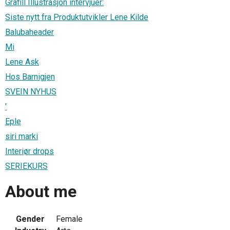
Grafill Illustrasjon intervjuer:
Siste nytt fra Produktutvikler Lene Kilde
Balubaheader
Mi
Lene Ask
Hos Barnigjen
SVEIN NYHUS
'
Eple
siri marki
Interiør drops
SERIEKURS
About me
Gender
Female