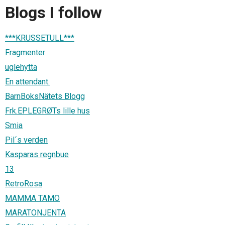
Blogs I follow
***KRUSSETULL***
Fragmenter
uglehytta
En attendant.
BarnBoksNätets Blogg
Frk.EPLEGRØTs lille hus
Smia
Pil´s verden
Kasparas regnbue
13
RetroRosa
MAMMA TAMO
MARATONJENTA