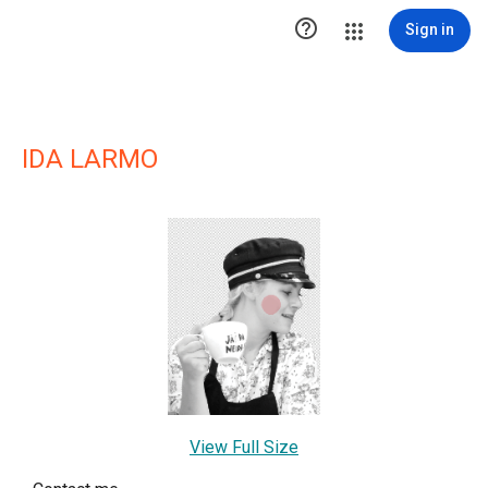

Sign in
IDA LARMO
View Full Size