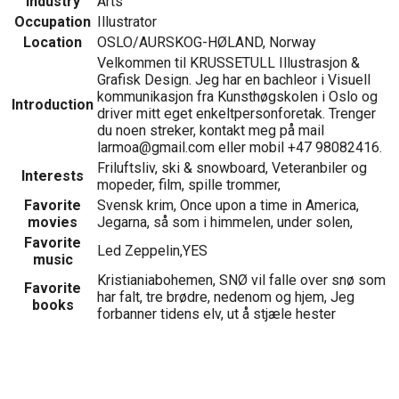
Industry
Arts
Occupation
Illustrator
Location
OSLO/AURSKOG-HØLAND, Norway
Velkommen til KRUSSETULL Illustrasjon &
Grafisk Design. Jeg har en bachleor i Visuell
kommunikasjon fra Kunsthøgskolen i Oslo og
Introduction
driver mitt eget enkeltpersonforetak. Trenger
du noen streker, kontakt meg på mail
larmoa@gmail.com eller mobil +47 98082416.
Friluftsliv, ski & snowboard, Veteranbiler og
Interests
mopeder, film, spille trommer,
Favorite
Svensk krim, Once upon a time in America,
movies
Jegarna, så som i himmelen, under solen,
Favorite
Led Zeppelin,YES
music
Kristianiabohemen, SNØ vil falle over snø som
Favorite
har falt, tre brødre, nedenom og hjem, Jeg
books
forbanner tidens elv, ut å stjæle hester