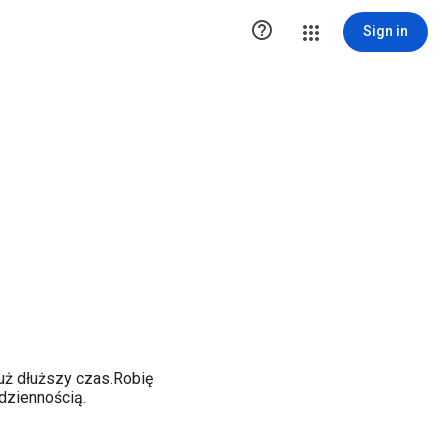

Sign in
już dłuższy czas.Robię
odziennością.