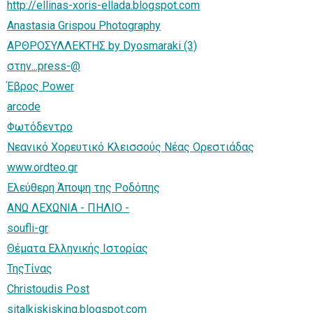
http://ellinas-xoris-ellada.blogspot.com
Anastasia Grispou Photography
ΑΡΘΡΟΣΥΛΛΕΚΤΗΣ by Dyosmaraki (3)
στην...press-@
Έβρος Power
arcode
Φωτόδεντρο
Νεανικό Χορευτικό Κλεισσούς Νέας Ορεστιάδας
www.ordteo.gr
Ελεύθερη Άποψη της Ροδόπης
ΑΝΩ ΛΕΧΩΝΙΑ - ΠΗΛΙΟ -
soufli-gr
Θέματα Ελληνικής Ιστορίας
ΤηςΤίνας
Christoudis Post
sitalkiskisking.blogspot.com