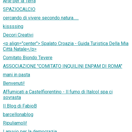
Arte per la Terra
SPAZIOCALCIO
cercando di vivere secondo natura......
kissssing
Decori Creativi
<p align="center"> Spalato Croazia - Guida Turistica Della Mia
Città Natale</p>
Comitato Biondo Tevere
ASSOCIAZIONE "COMITATO INQUILINI ENPAM DI ROMA"
mani in pasta
Benvenuti!
Affumicati a Castelfiorentino - Il fumo di Italcol spa ci
sovrasta
Il Blog di FabioB
barcellonablog
Ripuliamoli!
Lanuvio per la democrazia