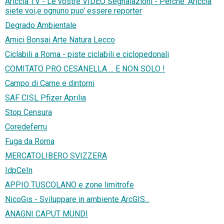
Ariccia TV - Le vostre VIDEO Segnalazioni - Perche' Ariccia
siete voi,e ognuno puo' essere reporter
Degrado Ambientale
Amici Bonsai Arte Natura Lecco
Ciclabili a Roma - piste ciclabili e ciclopedonali
COMITATO PRO CESANELLA ... E NON SOLO !
Campo di Carne e dintorni
SAF CISL Pfizer Aprilia
Stop Censura
Coredeferru
Fuga da Roma
MERCATOLIBERO SVIZZERA
IdpCeIn
APPIO TUSCOLANO e zone limitrofe
NicoGis - Sviluppare in ambiente ArcGIS...
ANAGNI CAPUT MUNDI