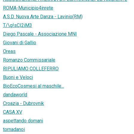
ROMA-Municipio4inrete
A.S.D. Nuova Arte Danza - Lavinio(RM)
T/\g!sC|2iM3
Diego Pascale - Associazione MNI
Giovani di Gallio
Oreas
Romanzo Commissariale
RIPULIAMO COLLEFERRO
Buoni e Veloci
BioEcoCosmesi al maschile...
dandaworld
Croazia - Dubrovnik
CASA XV
aspettando domani
tornadanoi