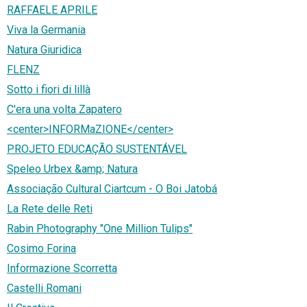
RAFFAELE APRILE
Viva la Germania
Natura Giuridica
FLENZ
Sotto i fiori di lillà
C'era una volta Zapatero
<center>INFORMaZIONE</center>
PROJETO EDUCAÇÃO SUSTENTÁVEL
Speleo Urbex &amp; Natura
Associação Cultural Ciartcum - O Boi Jatobá
La Rete delle Reti
Rabin Photography "One Million Tulips"
Cosimo Forina
Informazione Scorretta
Castelli Romani