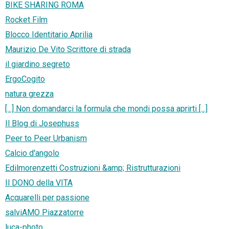
BIKE SHARING ROMA
Rocket Film
Blocco Identitario Aprilia
Maurizio De Vito Scrittore di strada
il giardino segreto
ErgoCogito
natura grezza
[...] Non domandarci la formula che mondi possa aprirti [...]
Il Blog di Josephuss
Peer to Peer Urbanism
Calcio d'angolo
Edilmorenzetti Costruzioni &amp; Ristrutturazioni
Il DONO della VITA
Acquarelli per passione
salviAMO Piazzatorre
luca-photo