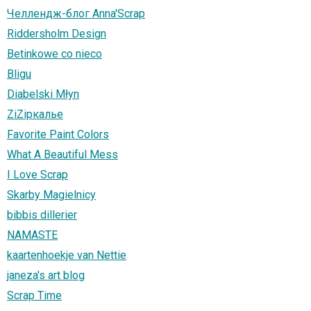
Челлендж-блог Anna'Scrap
Riddersholm Design
Betinkowe co nieco
Bligu
Diabelski Młyn
ZiZiркалье
Favorite Paint Colors
What A Beautiful Mess
I Love Scrap
Skarby Magielnicy
bibbis dillerier
NAMASTE
kaartenhoekje van Nettie
janeza's art blog
Scrap Тime