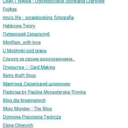
CRAFT WAWA - Ogólnopolskie Spotkania Craftowe
FojAga
mru's life - scrapbooking, fotografia
Habkowe Twory
Питерский Скрапклуб
MintRain...with love
U Mośtynki pod grapą
Следуя за своим вдохновением...
Открытки ♡ Card Making
Retro Kraft Shop
Мартінка. Скраповий щоденник
Padoriaa by Paulina Monasterska-Tronina
Blog dla Kreatywnych
Mojo Monday - The Blog
Domowa Pracownia Twórcza
Elena Olinevich