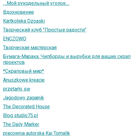
....Мой рукодельный уголок....
Вдохновение
Kartkoteka Dzoaski
Творческий клуб "Простые радости"
ENCZOWO
Творческая мастерская
Бумага-Марака. Чипборды и вырубки для ваших скрап
проектов
*Скраповый мир*
Anuszkowe kreacje
przetarło się
Jagodowy zagajnik
The Decorated House
Blog studio75.pl
The Daily Marker
pracownia autorska Kai Tomalik