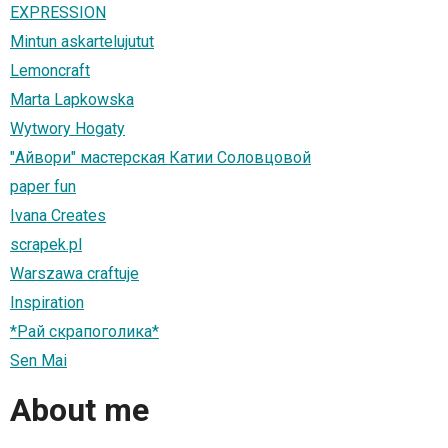
EXPRESSION
Mintun askartelujutut
Lemoncraft
Marta Lapkowska
Wytwory Hogaty
"Айвори" мастерская Катии Соловцовой
paper fun
Ivana Creates
scrapek.pl
Warszawa craftuje
Inspiration
*Рай скрапоголика*
Sen Mai
About me