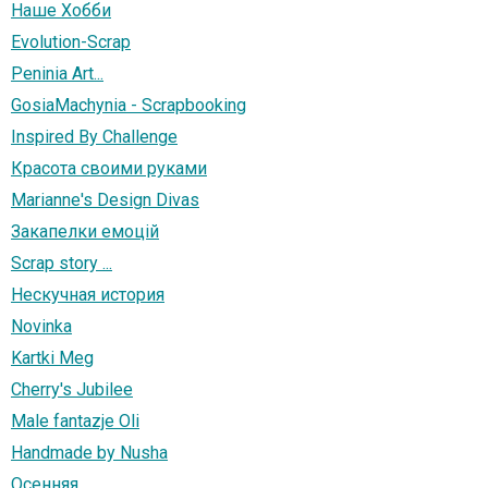
Наше Хобби
Evolution-Scrap
Peninia Art...
GosiaMachynia - Scrapbooking
Inspired By Challenge
Красота своими руками
Marianne's Design Divas
Закапелки емоцій
Scrap story ...
Нескучная история
Novinka
Kartki Meg
Cherry's Jubilee
Male fantazje Oli
Handmade by Nusha
Осенняя