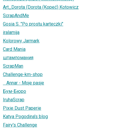
Art_Dorota (Dorota (Kopeć) Kotowicz
ScrapAndMe
Gosia S. "Po prostu karteczki"
iralamija
Kolorowy Jarmark
Card Mania
штампомания
ScrapMan
Challenge-km-shop
Annar - Moje pasje
Бум-Бюро
IruhaScrap
Pixie Dust Paperie
Katya Pogodina's blog
Fairy's Challenge