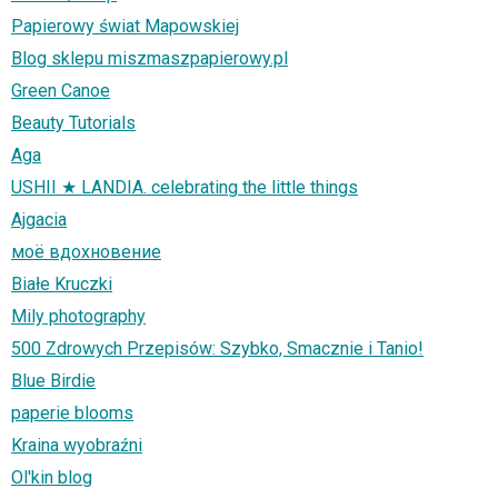
Papierowy świat Mapowskiej
Blog sklepu miszmaszpapierowy.pl
Green Canoe
Beauty Tutorials
Aga
USHII ★ LANDIA. celebrating the little things
Ajgacia
моё вдохновение
Białe Kruczki
Mily photography
500 Zdrowych Przepisów: Szybko, Smacznie i Tanio!
Blue Birdie
paperie blooms
Kraina wyobraźni
Ol'kin blog