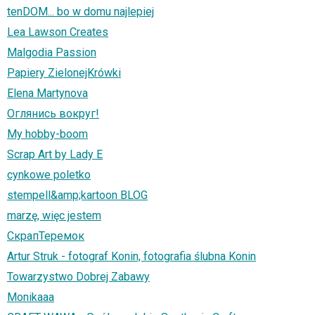
tenDOM... bo w domu najlepiej
Lea Lawson Creates
Malgodia Passion
Papiery ZielonejKrówki
Elena Martynova
Оглянись вокруг!
My hobby-boom
Scrap Art by Lady E
cynkowe poletko
stempell&amp;kartoon BLOG
marzę, więc jestem
СкрапТеремок
Artur Struk - fotograf Konin, fotografia ślubna Konin
Towarzystwo Dobrej Zabawy
Monikaaa