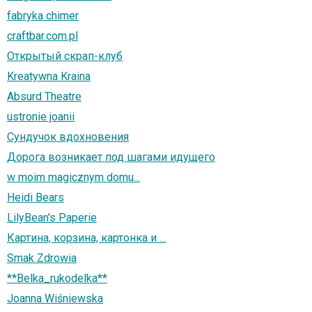
fabryka chimer
craftbar.com.pl
Открытый скрап-клуб
Kreatywna Kraina
Absurd Theatre
ustronie joanii
Сундучок вдохновения
Дорога возникает под шагами идущего
w moim magicznym domu...
Heidi Bears
LilyBean's Paperie
Картина, корзина, картонка и ...
Smak Zdrowia
**Belka_rukodelka**
Joanna Wiśniewska