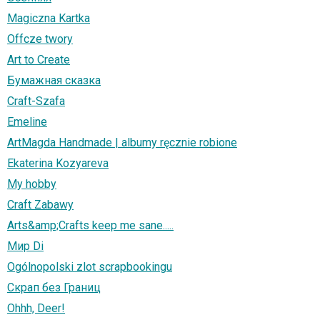
Magiczna Kartka
Offcze twory
Art to Create
Бумажная сказка
Craft-Szafa
Emeline
ArtMagda Handmade | albumy ręcznie robione
Ekaterina Kozyareva
My hobby
Craft Zabawy
Arts&amp;Crafts keep me sane.....
Мир Di
Ogólnopolski zlot scrapbookingu
Скрап без Границ
Ohhh, Deer!