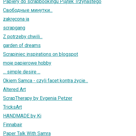
Papiery do scrapbookingu Piątek Trzynastego
Свободные минутки...
zakręcona ja
scrapgang
Z potrzeby chwili...
garden of dreams
Scrapiniec inspirations on blogspot
moje papierowe hobby
... simple desire ...
Okiem Samca - czyli facet kontra życie...
Altered Art
ScrapTherapy by Evgenia Petzer
TricksArt
HANDMADE by Ki
Finnabair
Paper Talk With Samra