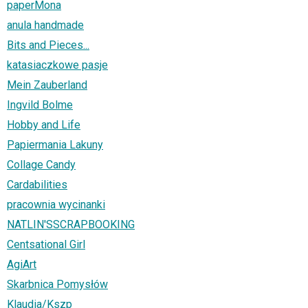
paperMona
anula handmade
Bits and Pieces...
katasiaczkowe pasje
Mein Zauberland
Ingvild Bolme
Hobby and Life
Papiermania Lakuny
Collage Candy
Cardabilities
pracownia wycinanki
NATLIN'SSCRAPBOOKING
Centsational Girl
AgiArt
Skarbnica Pomysłów
Klaudia/Kszp