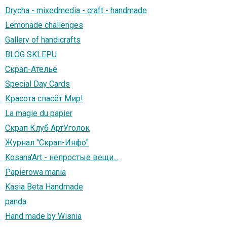
Drycha - mixedmedia - craft - handmade
Lemonade challenges
Gallery of handicrafts
BLOG SKLEPU
Скрап-Ателье
Special Day Cards
Красота спасёт Мир!
La magie du papier
Скрап Клуб АртУголок
Журнал "Скрап-Инфо"
Kosana'Art - непростые вещи...
Papierowa mania
Kasia Beta Handmade
panda
Hand made by Wisnia