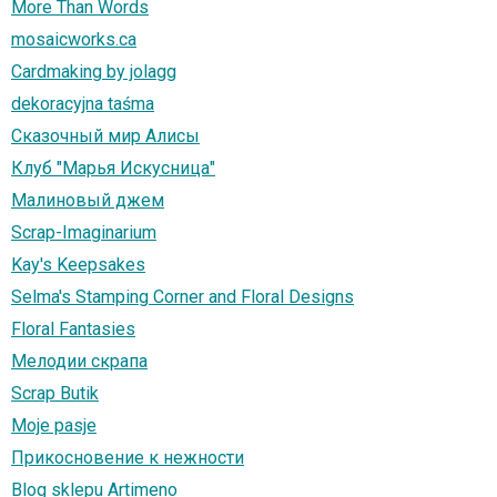
More Than Words
mosaicworks.ca
Cardmaking by jolagg
dekoracyjna taśma
Сказочный мир Алисы
Клуб "Марья Искусница"
Малиновый джем
Scrap-Imaginarium
Kay's Keepsakes
Selma's Stamping Corner and Floral Designs
Floral Fantasies
Мелодии скрапа
Scrap Butik
Moje pasje
Прикосновение к нежности
Blog sklepu Artimeno