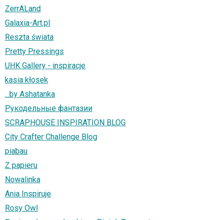
ZerrALand
Galaxia-Art.pl
Reszta świata
Pretty Pressings
UHK Gallery - inspiracje
kasia kłosek
...by Ashatanka
Рукодельные фантазии
SCRAPHOUSE INSPIRATION BLOG
City Crafter Challenge Blog
piabau
Z papieru
Nowalinka
Ania Inspiruje
Rosy Owl