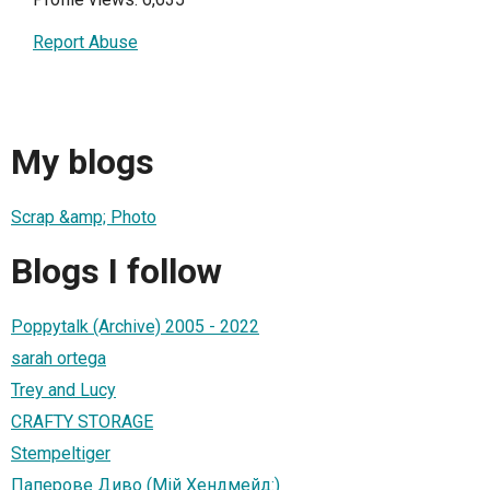
Report Abuse
My blogs
Scrap &amp; Photo
Blogs I follow
Poppytalk (Archive) 2005 - 2022
sarah ortega
Trey and Lucy
CRAFTY STORAGE
Stempeltiger
Паперове Диво (Мій Хендмейд:)