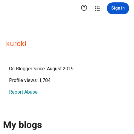

Sign in
kuroki
On Blogger since: August 2019
Profile views: 1,784
Report Abuse
My blogs