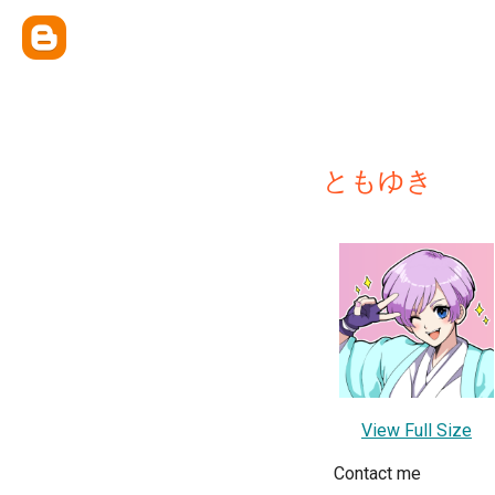
ともゆき
View Full Size
Contact me