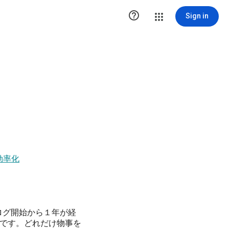

Sign in
効率化
でブログ開始から１年が経
です。どれだけ物事を