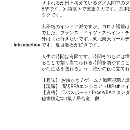
サボれるか日々考えているダメ人間中のダ
B型です。冗談抜きで友達０人です。基本
タクです。
出不精のインドア派ですが、コロナ禍前は
でした。フランス・ドイツ・スペイン・チ
外はまた行きたいです。東北楽天ゴールデ
Introduction
です。夏目漱石が好きです。
人生の時間は有限です。時間そのものは増
ることで割り当てられる時間を増やすこと
かな生活を送れるよう、誰かの役に立てれ
【趣味】 お絵かき / ゲーム / 動画視聴 / 
【現職】 底辺RPAエンジニア（UiPathメ
【資格】 ITパスポート/ ExcelVBAスタンダ
秘書検定準1級 / 居合道二段