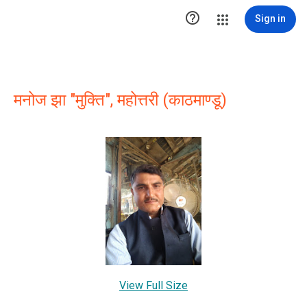

Sign in
मनोज झा "मुक्ति", महोत्तरी (काठमाण्डू)
View Full Size