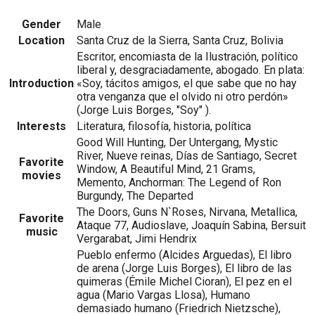
Gender
Male
Location
Santa Cruz de la Sierra, Santa Cruz, Bolivia
Escritor, encomiasta de la Ilustración, político
liberal y, desgraciadamente, abogado. En plata:
Introduction
«Soy, tácitos amigos, el que sabe que no hay
otra venganza que el olvido ni otro perdón»
(Jorge Luis Borges, "Soy" ).
Interests
Literatura, filosofía, historia, política
Good Will Hunting, Der Untergang, Mystic
River, Nueve reinas, Días de Santiago, Secret
Favorite
Window, A Beautiful Mind, 21 Grams,
movies
Memento, Anchorman: The Legend of Ron
Burgundy, The Departed
The Doors, Guns N`Roses, Nirvana, Metallica,
Favorite
Ataque 77, Audioslave, Joaquín Sabina, Bersuit
music
Vergarabat, Jimi Hendrix
Pueblo enfermo (Alcides Arguedas), El libro
de arena (Jorge Luis Borges), El libro de las
quimeras (Émile Michel Cioran), El pez en el
agua (Mario Vargas Llosa), Humano
demasiado humano (Friedrich Nietzsche),