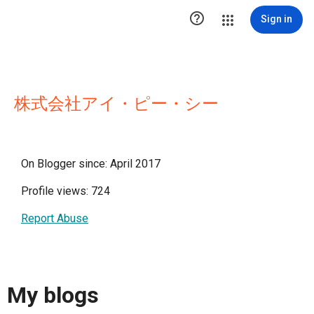

Sign in
株式会社アイ・ピー・シー
On Blogger since: April 2017
Profile views: 724
Report Abuse
My blogs