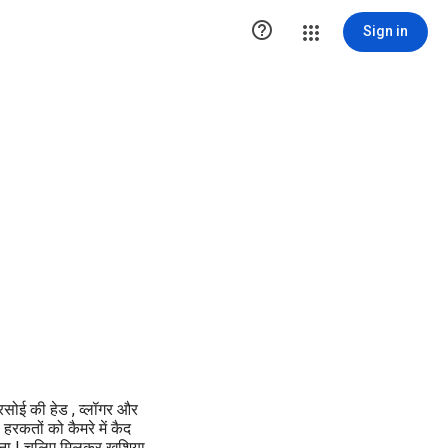

Sign in
 रसोई की हेड , व्लॉगर और
 हरकतों को कैमरे में कैद
ाना | चलिए मिलकर खुशिया