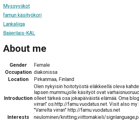
Myssyviikot
famun käsityökori
Lankaliiga
Baijerilais-KAL
About me
Gender
Female
Occupation
diakonissa
Location
Pirkanmaa, Finland
Olen nykyisin hoitotyöstä eläkkeellä oleva kahd
lapsen mummu,jolle käsityöt ovat varhaisnuoruud
Introduction
olleet tärkeä osa jokapäiväistä elämää. Oma blogi
virran" os.http://famu.vuodatus.net. Visit also my
"Varrelta virran" http://famu.vuodatus.net
Interests
neulominen/knitting,viittomakieli/signlanguage,p