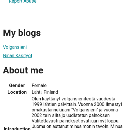
Report Abuse
My blogs
Volgansieni
Ninan Käsityöt
About me
Gender
Female
Location
Lahti, Finland
Olen käyttänyt volgansieniteetä vuodesta
1999 lähtien päivittäin. Vuonna 2000 ilmestyi
omakustannekirjani "Volgansieni" ja vuonna
2002 tein siitä jo uudistetun painoksen.
Valitettavasti painokset ovat juuri nyt loppu.
Juoma on auttanut minua monin tavoin. Minua
Introduction