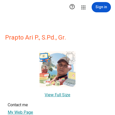

Sign in
Prapto Ari P., S.Pd., Gr.
View Full Size
Contact me
My Web Page