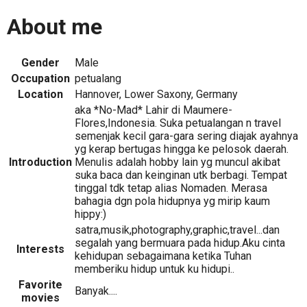
About me
Gender
Male
Occupation
petualang
Location
Hannover, Lower Saxony, Germany
aka *No-Mad* Lahir di Maumere-
Flores,Indonesia. Suka petualangan n travel
semenjak kecil gara-gara sering diajak ayahnya
yg kerap bertugas hingga ke pelosok daerah.
Introduction
Menulis adalah hobby lain yg muncul akibat
suka baca dan keinginan utk berbagi. Tempat
tinggal tdk tetap alias Nomaden. Merasa
bahagia dgn pola hidupnya yg mirip kaum
hippy:)
satra,musik,photography,graphic,travel...dan
segalah yang bermuara pada hidup.Aku cinta
Interests
kehidupan sebagaimana ketika Tuhan
memberiku hidup untuk ku hidupi..
Favorite
Banyak....
movies