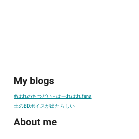
My blogs
#はれのちつどい - はーれはれ.fans
土のBDボイスが出たらしい
About me