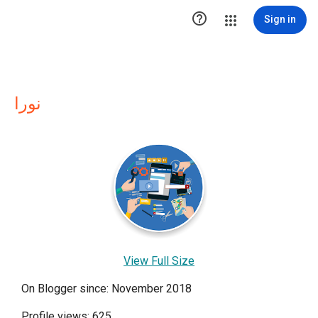

Sign in
نورا
View Full Size
On Blogger since: November 2018
Profile views: 625