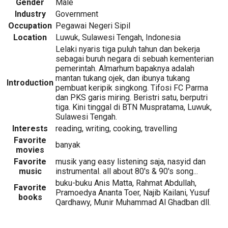
Gender
Male
Industry
Government
Occupation
Pegawai Negeri Sipil
Location
Luwuk, Sulawesi Tengah, Indonesia
Lelaki nyaris tiga puluh tahun dan bekerja
sebagai buruh negara di sebuah kementerian
pemerintah. Almarhum bapaknya adalah
mantan tukang ojek, dan ibunya tukang
Introduction
pembuat keripik singkong. Tifosi FC Parma
dan PKS garis miring. Beristri satu, berputri
tiga. Kini tinggal di BTN Muspratama, Luwuk,
Sulawesi Tengah.
Interests
reading, writing, cooking, travelling
Favorite
banyak
movies
Favorite
musik yang easy listening saja, nasyid dan
music
instrumental. all about 80's & 90's song...
buku-buku Anis Matta, Rahmat Abdullah,
Favorite
Pramoedya Ananta Toer, Najib Kailani, Yusuf
books
Qardhawy, Munir Muhammad Al Ghadban dll.