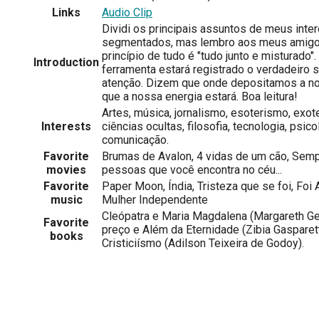
Links
Audio Clip
Dividi os principais assuntos de meus int
segmentados, mas lembro aos meus amigos
princípio de tudo é "tudo junto e misturado
Introduction
ferramenta estará registrado o verdadeiro 
atenção. Dizem que onde depositamos a no
que a nossa energia estará. Boa leitura!
Artes, música, jornalismo, esoterismo, exot
Interests
ciências ocultas, filosofia, tecnologia, psico
comunicação.
Favorite
Brumas de Avalon, 4 vidas de um cão, Semp
movies
pessoas que você encontra no céu...
Favorite
Paper Moon, Índia, Tristeza que se foi, Foi 
music
Mulher Independente
Cleópatra e Maria Magdalena (Margareth Ge
Favorite
preço e Além da Eternidade (Zibia Gasparett
books
Cristiciísmo (Adilson Teixeira de Godoy).