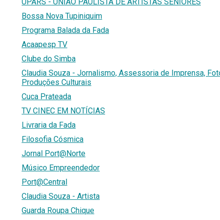
UPARS - UNIÃO PAULISTA DE ARTISTAS SENIORES
Bossa Nova Tupiniquim
Programa Balada da Fada
Acaapesp TV
Clube do Simba
Claudia Souza - Jornalismo, Assessoria de Imprensa, Fot
Produções Culturais
Cuca Prateada
TV CINEC EM NOTÍCIAS
Livraria da Fada
Filosofia Cósmica
Jornal Port@Norte
Músico Empreendedor
Port@Central
Claudia Souza - Artista
Guarda Roupa Chique