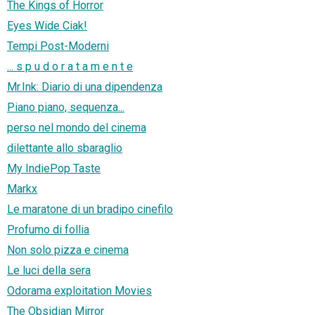
The Kings of Horror
Eyes Wide Ciak!
Tempi Post-Moderni
... s p u d o r a t a m e n t e
Mr.Ink: Diario di una dipendenza
Piano piano, sequenza...
perso nel mondo del cinema
dilettante allo sbaraglio
My IndiePop Taste
Markx
Le maratone di un bradipo cinefilo
Profumo di follia
Non solo pizza e cinema
Le luci della sera
Odorama exploitation Movies
The Obsidian Mirror