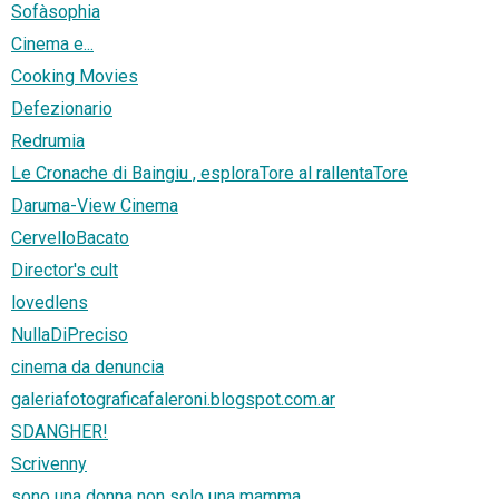
Sofàsophia
Cinema e...
Cooking Movies
Defezionario
Redrumia
Le Cronache di Baingiu , esploraTore al rallentaTore
Daruma-View Cinema
CervelloBacato
Director's cult
lovedlens
NullaDiPreciso
cinema da denuncia
galeriafotograficafaleroni.blogspot.com.ar
SDANGHER!
Scrivenny
sono una donna non solo una mamma