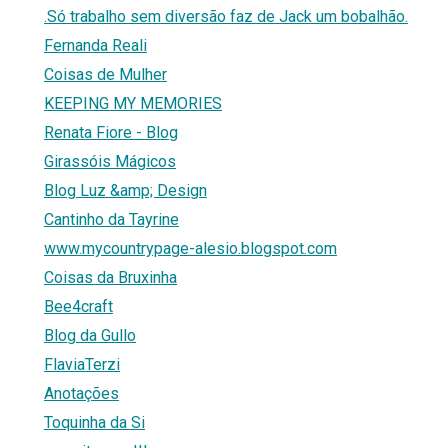
.Só trabalho sem diversão faz de Jack um bobalhão.
Fernanda Reali
1
Coisas de Mulher
KEEPING MY MEMORIES
Renata Fiore - Blog
Girassóis Mágicos
Blog Luz &amp; Design
Cantinho da Tayrine
www.mycountrypage-alesio.blogspot.com
Coisas da Bruxinha
Bee4craft
Blog da Gullo
FlaviaTerzi
Anotações
Toquinha da Si