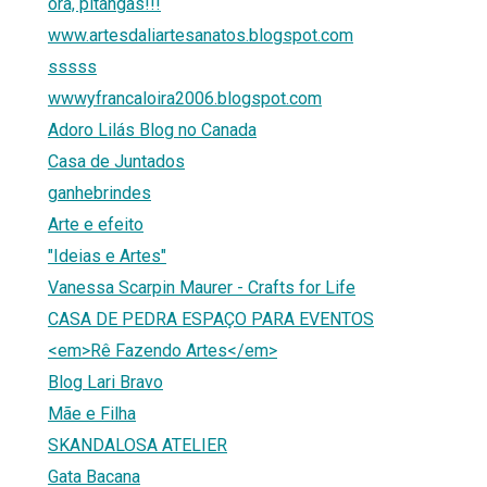
ora, pitangas!!!
www.artesdaliartesanatos.blogspot.com
sssss
wwwyfrancaloira2006.blogspot.com
Adoro Lilás Blog no Canada
Casa de Juntados
ganhebrindes
Arte e efeito
"Ideias e Artes"
Vanessa Scarpin Maurer - Crafts for Life
CASA DE PEDRA ESPAÇO PARA EVENTOS
<em>Rê Fazendo Artes</em>
Blog Lari Bravo
Mãe e Filha
SKANDALOSA ATELIER
Gata Bacana