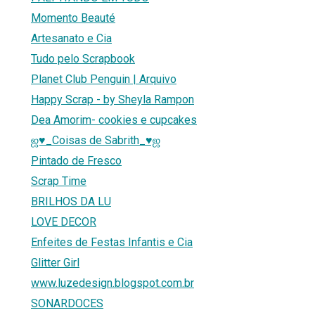
Momento Beauté
Artesanato e Cia
Tudo pelo Scrapbook
Planet Club Penguin | Arquivo
Happy Scrap - by Sheyla Rampon
Dea Amorim- cookies e cupcakes
ஜ♥_Coisas de Sabrith_♥ஜ
Pintado de Fresco
Scrap Time
BRILHOS DA LU
LOVE DECOR
Enfeites de Festas Infantis e Cia
Glitter Girl
www.luzedesign.blogspot.com.br
SONARDOCES