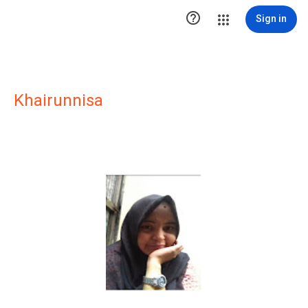

Sign in
Khairunnisa