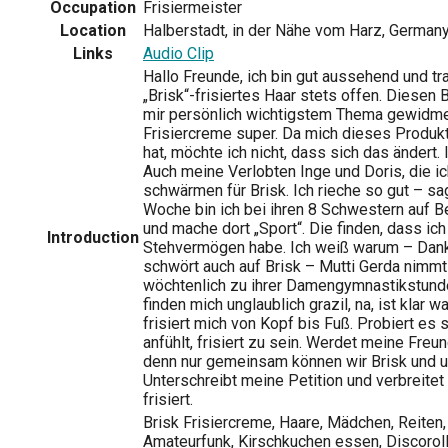
Occupation
Frisiermeister
Location
Halberstadt, in der Nähe vom Harz, German
Links
Audio Clip
Hallo Freunde, ich bin gut aussehend und tr
„Brisk“-frisiertes Haar stets offen. Diesen
mir persönlich wichtigstem Thema gewidmet
Frisiercreme super. Da mich dieses Produkt
hat, möchte ich nicht, dass sich das ändert. 
Auch meine Verlobten Inge und Doris, die ic
schwärmen für Brisk. Ich rieche so gut – sa
Woche bin ich bei ihren 8 Schwestern auf 
und mache dort „Sport“. Die finden, dass ic
Introduction
Stehvermögen habe. Ich weiß warum – Dank
schwört auch auf Brisk – Mutti Gerda nimm
wöchtenlich zu ihrer Damengymnastikstund
finden mich unglaublich grazil, na, ist klar w
frisiert mich von Kopf bis Fuß. Probiert es 
anfühlt, frisiert zu sein. Werdet meine Freu
denn nur gemeinsam können wir Brisk und un
Unterschreibt meine Petition und verbreitet
frisiert.
Brisk Frisiercreme, Haare, Mädchen, Reiten,
Amateurfunk, Kirschkuchen essen, Discoroll