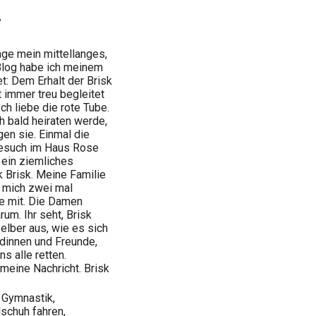
y
age mein mittellanges,
 Blog habe ich meinem
: Dem Erhalt der Brisk
 immer treu begleitet
Ich liebe die rote Tube.
h bald heiraten werde,
gen sie. Einmal die
Besuch im Haus Rose
h ein ziemliches
 Brisk. Meine Familie
t mich zwei mal
e mit. Die Damen
arum. Ihr seht, Brisk
selber aus, wie es sich
ndinnen und Freunde,
s alle retten.
 meine Nachricht. Brisk
 Gymnastik,
schuh fahren,