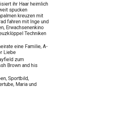
isiert ihr Haar heimlich
 weit spucken
apalmen kreuzen mit
rad fahren mit Inge und
len, Erwachsenenkino
reuzklöppel Techniken
heirate eine Familie, A-
r Liebe
Mayfield zum
ash Brown and his
en, Sportbild,
iertube, Maria und