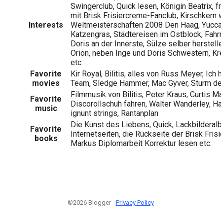
Swingerclub, Quick lesen, Königin Beatrix, fr
mit Brisk Frisiercreme-Fanclub, Kirschkern
Interests
Weltmeisterschaften 2008 Den Haag, Yucc
Katzengras, Städtereisen im Ostblock, Fahr
Doris an der Innerste, Sülze selber herstel
Orion, neben Inge und Doris Schwestern, K
etc.
Favorite
Kir Royal, Bilitis, alles von Russ Meyer, Ich 
movies
Team, Sledge Hammer, Mac Gyver, Sturm de
Filmmusik von Bilitis, Peter Kraus, Curtis 
Favorite
Discorollschuh fahren, Walter Wanderley, H
music
ignunt strings, Rantanplan
Die Kunst des Liebens, Quick, Lackbilderalb
Favorite
Internetseiten, die Rückseite der Brisk Fris
books
Markus Diplomarbeit Korrektur lesen etc.
©2026 Blogger -
Privacy Policy