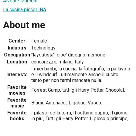
Alveare Marconi
La cucina piccoLINA
About me
Gender
Female
Industry
Technology
Occupation
"layoutista", cioe' disegno memorie!
Location
concorezzo, milano, Italy
I miei bimbi, la cucina, la fotografia, la pallavolo
Interests
e il windsurf....ultimamente anche il cucito...
tanto per non farmi mancare nulla.
Favorite
Forrest Gump, tutti gli Harry Potter, Chocolat,
movies
Favorite
Biagio Antonacci, Ligabue, Vasco.
music
Favorite
I pilastri della terra, Il settimo papiro, Il giorno
books
in piu', Tutti gli Harry Potter, Il piccolo principe,