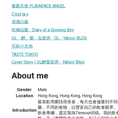
素顏天使 PLAINFACE ANGEL
C'est la v
2
清酒の森
吃喝玩樂 - Diary of a Growing Boy
OL 醉。愛。在廚房 - OL - Yahoo! BLOG
莎莉小天地
TASTE TOKYO
Cover Story | OL醉愛廚房 - Yahoo! Blog
About me
Gender
Male
Location
Hong Kong, Hong Kong, Hong Kong
最喜歡周圍找尋美食，每天也會儘量到不同
廳，不同的食物，以豐富自己的飲食眼界。
Introduction
飲食專欄，還定期為Timeout供稿。我的