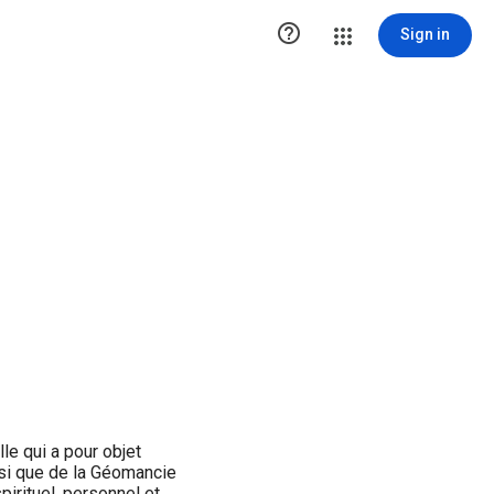

Sign in
e qui a pour objet
nsi que de la Géomancie
irituel, personnel et