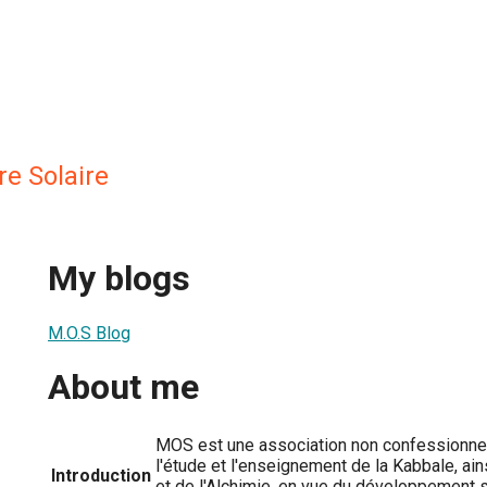
e Solaire
My blogs
M.O.S Blog
About me
MOS est une association non confessionnell
l'étude et l'enseignement de la Kabbale, ai
Introduction
et de l'Alchimie, en vue du développement sp