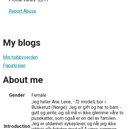
Report Abuse
My blogs
Min hobbyverden
Papirlosjen
About me
Gender
Female
Jeg heter Ane Lene, -72 modell, bor i
Buskerud (Norge). Jeg er gift og har to barn -
gutt og jente, og så må vi ikke glemme våre to
pusekatter, som også er en del av familen...
Jeg er utdannet sykepleier, og når jeg ikke
Introduction