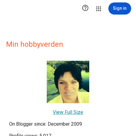

Sign in
Min hobbyverden
View Full Size
On Blogger since: December 2009
Profile views: 5,017