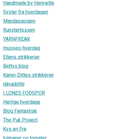
Handmade by Henriette
Sysler fra hverdagen
Mandagspigen
Kunstertossen
YARNFREAK
musses-hverdag
Ellens strikkerier
Bettys blog
Karen-Dittes strikkerier
dávadóttir
I LONES FODSPOR
Herlige hverdage
Blog Fantastisk
The Puk Project
Kys en Frø
tulipaner og tomater