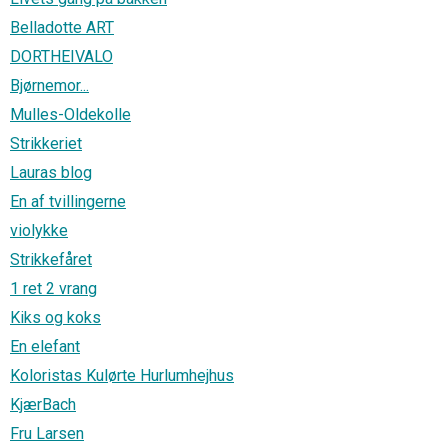
Belladotte ART
DORTHEIVALO
Bjørnemor...
Mulles-Oldekolle
Strikkeriet
Lauras blog
En af tvillingerne
violykke
Strikkefåret
1 ret 2 vrang
Kiks og koks
En elefant
Koloristas Kulørte Hurlumhejhus
KjærBach
Fru Larsen