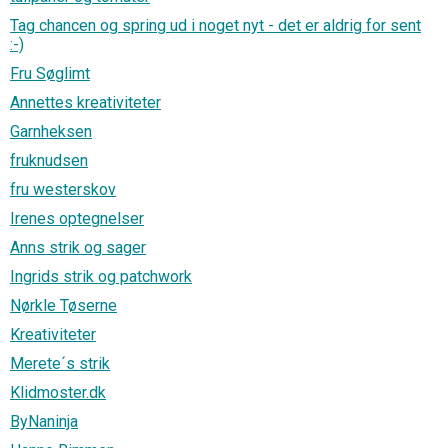
Tag chancen og spring ud i noget nyt - det er aldrig for sent
:-)
Fru Søglimt
Annettes kreativiteter
Garnheksen
fruknudsen
fru westerskov
Irenes optegnelser
Anns strik og sager
Ingrids strik og patchwork
Nørkle Tøserne
Kreativiteter
Merete´s strik
Klidmoster.dk
ByNaninja