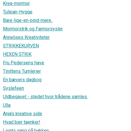
Krea-mormor
Tulipan-Hygge
Bare-lige-en-pind-mere..
Mormorstrik og Farmorsysler
Annelises Kreativiteter
STRIKKEKURVEN
HEXEN STRIK
Fru Pedersens have
Tinittens Tumlerier
En bævers dagbog
Syslefeen
Uldbegavet - stedet hvor trådene samles.
Ulla
Anja's kreative side
Hvad bier taenker!
Livets gang på bakken