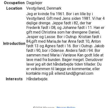
Occupation
Dagplejer
Location
Vestjylland, Denmark
Jeg er kvinde fra 1961. Bor i en lille by i
Vestjylland. Gift med Jens siden 1981. Vi har 4
dejlige drenge. Jeppe født i 82, der har
Frederik født i 08, og Johanne født i 11. Han er
gift med Christina som har drengene Daniel,
Jesper og Lasse. Bor i Outrup. Kristian født i
84,gift med Maria,de har Anna født 10, Anton
Introduction
født 13 og Agnes født i 16. Bor i Outrup. Jakob
født i 90, bor i Odense. Anders født i 94. Bor
sammen med Maria i Vanløse Kan godt lide at
lave mad fra bunden. Bager meget. Derudover
laver jeg alt det håndarbejde tiden tillader. Du
er velkommen til lægge en kommentar, eller
kontakte mig på: ellend.lund@gmail.com
Interests
Håndarbejde.
©2026 Blogger -
Privacy Policy