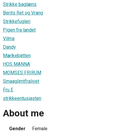
Strikke baglæns
Berits Ret og Vrang
Strikkefuglen
Pigen fra landet
Vilma
Dandy
Mælkebøtten
HOS MANNA
MOMSES FRIRUM
Smaaglimtfralivet
Fru E
strikkeentusiasten
About me
Gender
Female