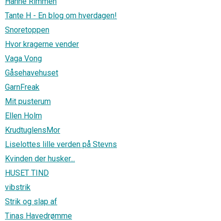
Hanne Rimmen
Tante H - En blog om hverdagen!
Snoretoppen
Hvor kragerne vender
Vaga Vong
Gåsehavehuset
GarnFreak
Mit pusterum
Ellen Holm
KrudtuglensMor
Liselottes lille verden på Stevns
Kvinden der husker...
HUSET TIND
vibstrik
Strik og slap af
Tinas Havedrømme