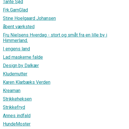
Tante Sød
Frk.GarnGlad
Stine Hoelgaard Johansen
åbent værksted
Fru Nielsens Hverdag - stort og småt fra en lille by i
Himmerland.
I engens land
Lad maskerne falde
Design by Dalkær
Kludemutter
Karen Klarbæks Verden
Kreaman
Strikkeheksen
Strikkefryd
Annes indfald
HundeMoster