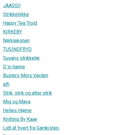
JAASSI!
Strikkelykke
Happy Tea Trold
KIRKEBY
Nørklekonen
TUSINDFRYD
Susans strikketøj
D´jo hanne
Busters Mors Verden
alfi
Strik, strik og atter strik
Mig og Maya
Helles Hjørne
Knitting By Kaae
Lidt af hvert fra Garnkisten.