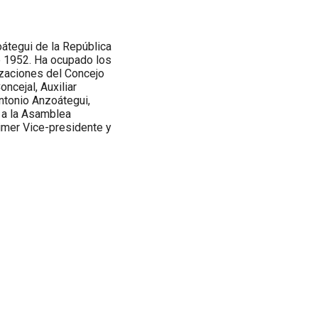
oátegui de la República
e 1952. Ha ocupado los
izaciones del Concejo
ncejal, Auxiliar
Antonio Anzoátegui,
o a la Asamblea
imer Vice-presidente y